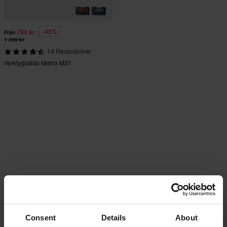
-45%
769 kr
Från
1 399 kr
14 Recensioner
Verktygslåda Matrix M31
Consent
Details
About