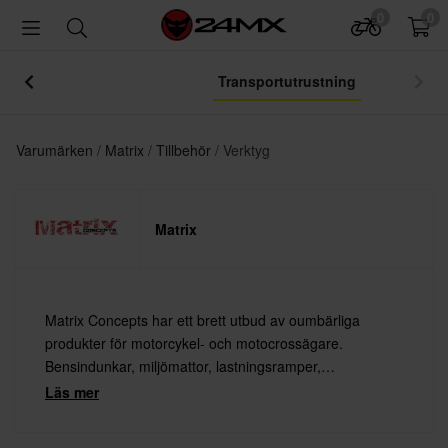
0
0
Transportutrustning
Varumärken
Matrix
Tillbehör
Verktyg
Matrix
Matrix Concepts har ett brett utbud av oumbärliga
produkter för motorcykel- och motocrossägare.
Bensindunkar, miljömattor, lastningsramper,
verktygslådor och mekpallar – allt tillverkat av
Läs mer
motorcykelentusiaster, för motorcykelentusiaster