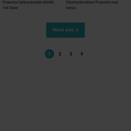
Proworks Hylsnyckelsats MX/MC
Däcktrycksmätare Proworks med
104 Delar
lampa
Nästa sida
1
2
3
4