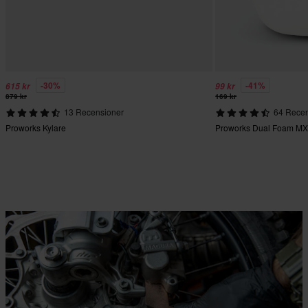
-30%
-41%
615 kr
99 kr
879 kr
169 kr
13 Recensioner
64 Recen
Proworks Kylare
Proworks Dual Foam MX L