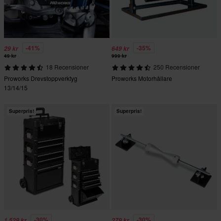
-41%
-35%
29 kr
649 kr
49 kr
999 kr
18 Recensioner
250 Recensioner
Proworks Drevstoppverktyg
Proworks Motorhållare
13/14/15
Superpris!
Superpris!
-30%
-30%
1 529 kr
279 kr