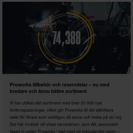
Proworks tillbehör och reservdelar – nu med
bredare och ännu bättre sortiment
Vi har utökat vårt sortiment med över 25 000 nya
fordonspassningar, vilket gör Proworks till det självklara
valet för förare som verkligen vill serva och meka på sin hoj.
Det här innebär att vissa varumärken, som A9, successivt
fasas in under Proworks i takt med att erbjudandet växer –