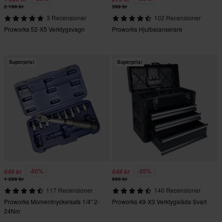
2 199 kr
399 kr
3 Recensioner
102 Recensioner
Proworks 52-X5 Verktygsvagn
Proworks Hjulbalanserare
Superpris!
Superpris!
-50%
-35%
649 kr
649 kr
1 299 kr
999 kr
117 Recensioner
140 Recensioner
Proworks Momentnyckelsats 1/4" 2-
Proworks 49-X3 Verktygslåda Svart
24Nm