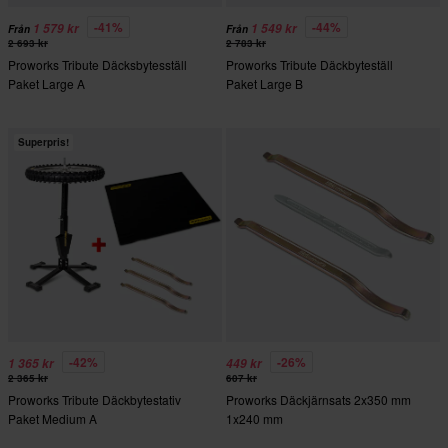
-41%
-44%
1 579 kr
1 549 kr
Från
Från
2 693 kr
2 783 kr
Proworks Tribute Däcksbytesställ
Proworks Tribute Däckbyteställ
Paket Large A
Paket Large B
Superpris!
-42%
-26%
1 365 kr
449 kr
2 365 kr
607 kr
Proworks Tribute Däckbytestativ
Proworks Däckjärnsats 2x350 mm
Paket Medium A
1x240 mm