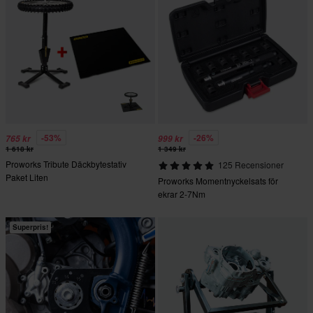
-53%
-26%
765 kr
999 kr
1 618 kr
1 349 kr
Proworks Tribute Däckbytestativ
125 Recensioner
Paket Liten
Proworks Momentnyckelsats för
ekrar 2-7Nm
Superpris!