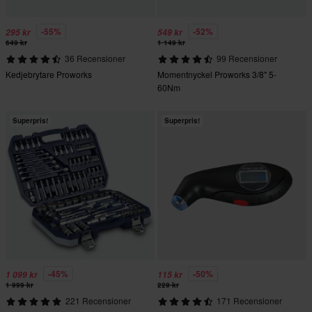
-55%
-52%
295 kr
549 kr
649 kr
1 149 kr
36 Recensioner
99 Recensioner
Kedjebrytare Proworks
Momentnyckel Proworks 3/8" 5-
60Nm
Superpris!
Superpris!
-45%
-50%
1 099 kr
115 kr
1 999 kr
229 kr
221 Recensioner
171 Recensioner