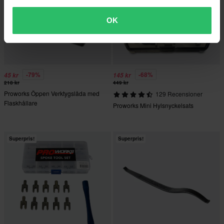
OK
-79%
-68%
45 kr
145 kr
218 kr
449 kr
Proworks Öppen Verktygslåda med
129 Recensioner
Flaskhållare
Proworks Mini Hylsnyckelsats
Superpris!
Superpris!