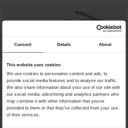
Consent
Details
About
This website uses cookies
449 kr
-20%
199 kr
We use cookies to personalise content and ads, to
249 kr
Proworks Racing Line Däckjärn 350
provide social media features and to analyse our traffic.
111 Recensioner
mm 3-Pack
We also share information about your use of our site with
Proworks Racing Line Däckjärn 350
our social media, advertising and analytics partners who
mm
may combine it with other information that you’ve
provided to them or that they’ve collected from your use
Superpris!
Superpris!
of their services.