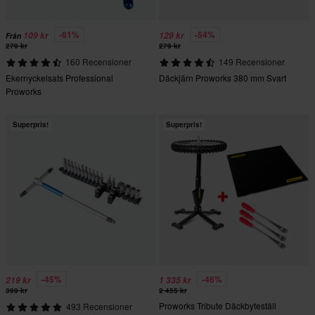
-61%
-54%
109 kr
129 kr
Från
279 kr
279 kr
160 Recensioner
149 Recensioner
Ekernyckelsats Professional
Däckjärn Proworks 380 mm Svart
Proworks
Superpris!
Superpris!
-45%
-46%
219 kr
1 335 kr
399 kr
2 455 kr
Proworks Tribute Däckbyteställ
493 Recensioner