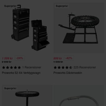
Superpris!
Superpris!
-24%
-42%
1 599 kr
899 kr
2 099 kr
1 549 kr
1 Recensioner
225 Recensioner
Proworks 52-X4 Verktygsvagn
Proworks Däckmaskin
Superpris!