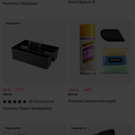
Paket Medium B
Proworks T-Nyckelset
Superpris!
-77%
-44%
39 kr
149 kr
169 kr
267 kr
Proworks Dekalmonteringskit
48 Recensioner
Proworks Öppen Verktygslåda
Superpris!
Superpris!