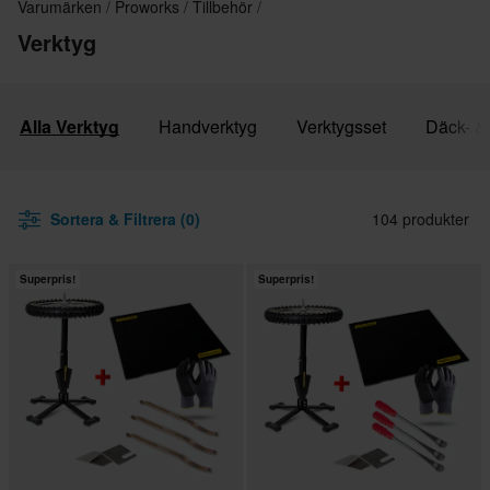
Varumärken
Proworks
Tillbehör
Verktyg
Alla Verktyg
Handverktyg
Verktygsset
Däck- &
Sortera & Filtrera (0)
104 produkter
Superpris!
Superpris!