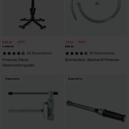
-55%
-66%
649 kr
79 kr
1 449 kr
229 kr
26 Recensioner
99 Recensioner
Proworks Tribute
Bromsluftare / Backventil Proworks
Däckmonteringsställ
Superpris!
Superpris!